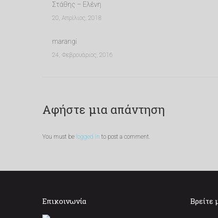
Στάθης – Ελένη
20, Απρίλιος, 2018
marangi
24, Φεβρουάριος, 2016
Αφήστε μια απάντηση
You must be
logged in
to post a comment.
Επικοινωνία
Βρείτε 