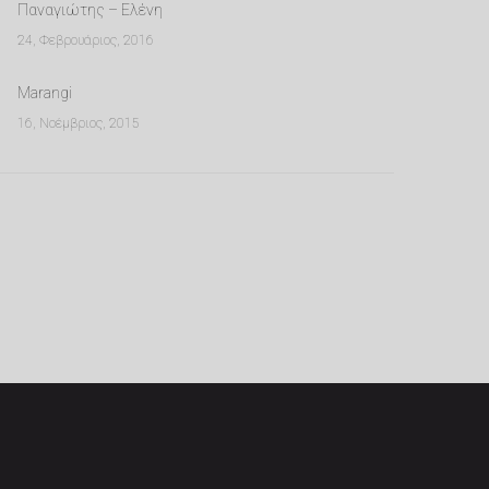
Παναγιώτης – Ελένη
24, Φεβρουάριος, 2016
Marangi
16, Νοέμβριος, 2015