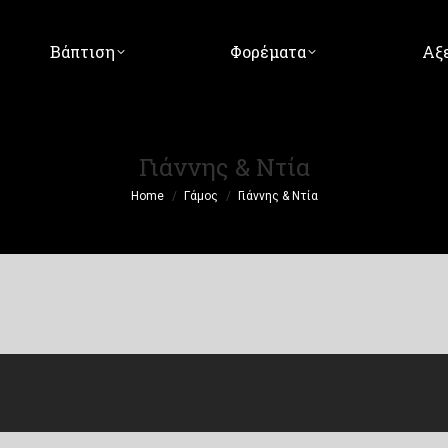
Βάπτιση
Φορέματα
Αξ
Γιάννης & Ντία
You are here:
Home
Γάμος
Γιάννης & Ντία