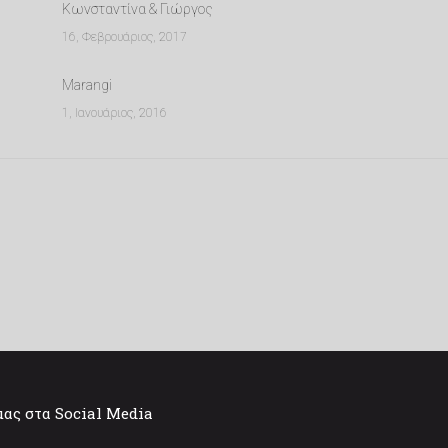
Κωνσταντίνα & Γιώργος
16, Φεβρουάριος, 2017
Marangi
1, Ιανουάριος, 2016
μας στα Social Media