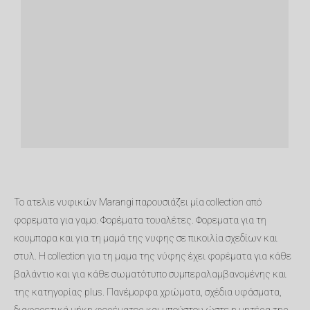
Το ατελιε νυφικών Marangi παρουσιάζει μία collection από
φορεματα για γαμο. Φορέματα τουαλέτες. Φορεματα για τη
κουμπαρα και για τη μαμά της νυφης σε πικοιλία σχεδίων και
στυλ. Η collection για τη μαμα της νύφης έχει φορέματα για κάθε
βαλάντιο και για κάθε σωματότυπο συμπεραλαμβανομένης και
της κατηγορίας plus. Πανέμορφα χρώματα, σχέδια υφάσματα,