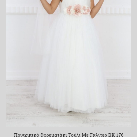
Πριγκιπικό Φορεματάκι Τούλι Με Γκλίτερ BK 176