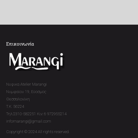
Επικοινωνία
Νυφικα Atelier Marangi
Νυμφαίου 19, Εύοσμος
Θεσσαλονίκη
T.K. 56224
Τηλ:2310-582251 Κιν: 6 972955214
infomarangi@gmail.com
Copyright © 2024 All rights reserved.