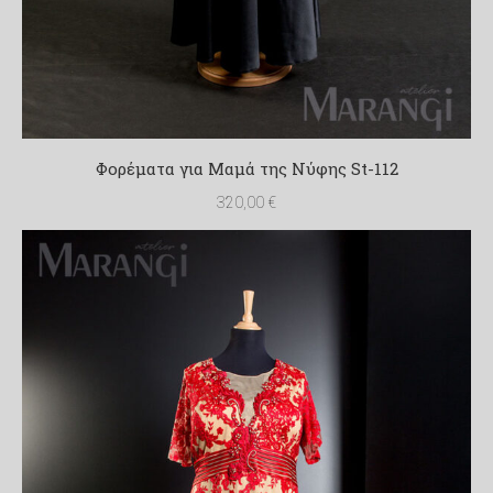
Φορέματα για Μαμά της Νύφης St-112
320,00
€