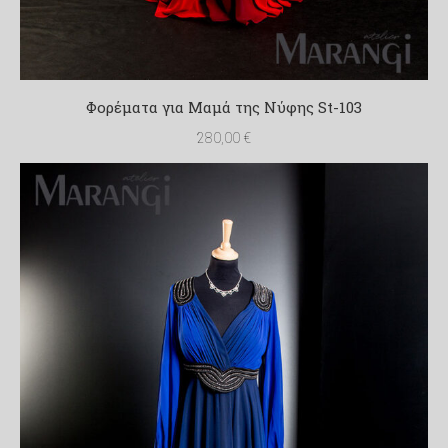
Φορέματα για Μαμά της Νύφης St-103
280,00
€