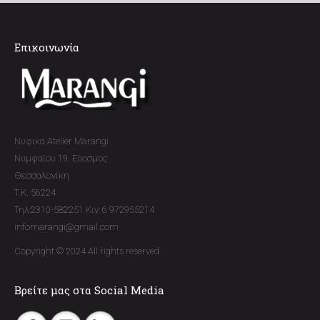
Επικοινωνία
Νυφικα Atelier Marangi
Νυμφαίου 19, Εύοσμος
Θεσσαλονίκη
T.K. 56224
Τηλ:2310-582251 Κιν: 6 972955214
infomarangi@gmail.com
Copyright © 2024 All rights reserved.
Βρείτε μας στα Social Media