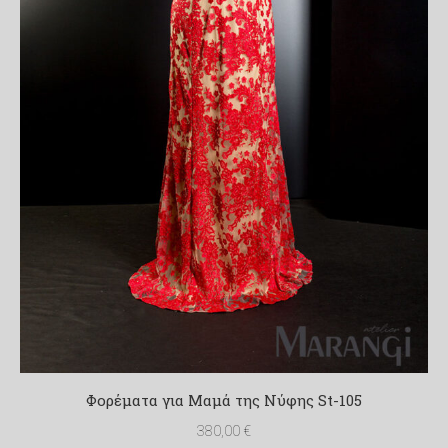
Φορέματα για Μαμά της Νύφης St-105
380,00
€