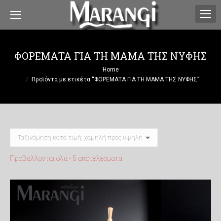
ΦΟΡΕΜΑΤΑ ΓΙΑ ΤΗ ΜΑΜΑ ΤΗΣ ΝΥΦΗΣ
You are here:
Home
Προϊόντα με ετικέτα “ΦΟΡΕΜΑΤΑ ΓΙΑ ΤΗ ΜΑΜΑ ΤΗΣ ΝΥΦΗΣ”
Sorted
Προβάλλονται όλα - 5 αποτελέσματα
by
price:
low
to