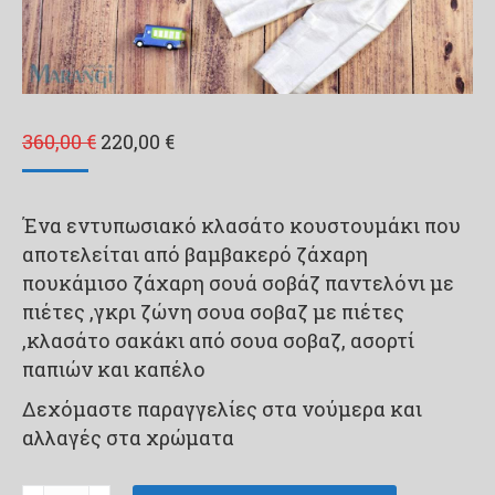
Original
Η
360,00
€
220,00
€
price
τρέχουσα
was:
τιμή
Ένα εντυπωσιακό κλασάτο κουστουμάκι που
360,00 €.
είναι:
αποτελείται από βαμβακερό ζάχαρη
220,00 €.
πουκάμισο ζάχαρη σουά σοβάζ παντελόνι με
πιέτες ,γκρι ζώνη σουα σοβαζ με πιέτες
,κλασάτο σακάκι από σουα σοβαζ, ασορτί
παπιών και καπέλο
Δεχόμαστε παραγγελίες στα νούμερα και
αλλαγές στα χρώματα