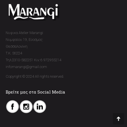
Νυφικα Atelier Marangi
Νυμφαίου 19, Εύοσμος
Θεσσαλονίκη
T.K. 56224
Τηλ:2310-582251 Κιν: 6 972955214
infomarangi@gmail.com
Copyright © 2024 All rights reserved.
Βρείτε μας στα Social Media
Go