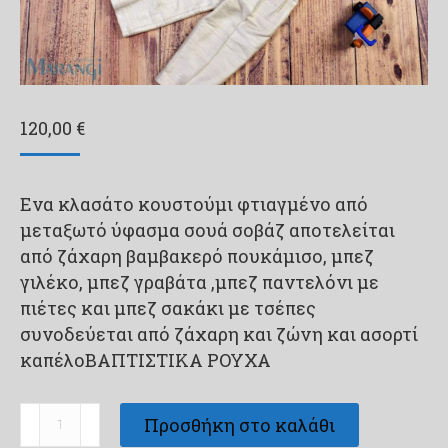
120,00
€
Ενα κλασάτο κουστούμι φτιαγμένο από
μεταξωτό ύφασμα σουά σοβάζ αποτελείται
από ζάχαρη βαμβακερό πουκάμισο, μπεζ
γιλέκο, μπεζ γραβάτα ,μπεζ παντελόνι με
πιέτες και μπεζ σακάκι με τσέπες
συνοδεύεται από ζάχαρη και ζώνη και ασορτί
καπέλοΒΑΠΤΙΣΤΙΚΑ ΡΟΥΧΑ
Βαπτιστικά
Προσθήκη στο καλάθι
ρούχα