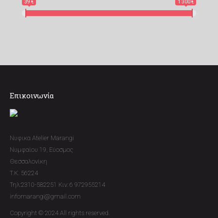
39 €
1 300 €
Επικοινωνία
Νυφικα Atelier Marangi
Νυμφαίου 19, Εύοσμος
Θεσσαλονίκη
T.K. 56224
Τηλ:2310-582251 Κιν: 6 972955214
infomarangi@gmail.com
Copyright © 2024 All rights reserved.