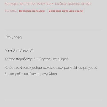
Κατηγορία:
ΒΑΠΤΙΣΤΙΚΑ ΠΑΠΟΥΤΣΙΑ
Κωδικός προϊόντος:
SH-002
για
κορίτσι
Ετικέτες:
Βαπτιστικα παπουτσια
Βαπτιστικα παπουτσια κοριτσι
SH-
002
ποσότητα
Περιγραφή
Μεγέθη: 18 έως 34
Χρόνος παραδόσης 5 – 7 εργάσιμες ημέρες
Χρώματα: Φυσικό χρώμα του δέρματος, ροζ Gold, ασημί, χρυσό,
λευκό, ροζ – κατόπιν παραγγελίας)