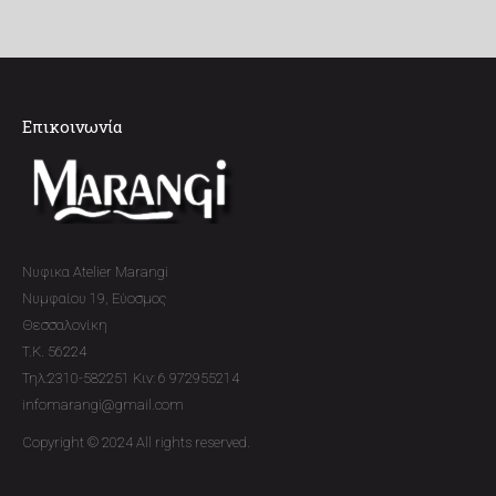
Επικοινωνία
Νυφικα Atelier Marangi
Νυμφαίου 19, Εύοσμος
Θεσσαλονίκη
T.K. 56224
Τηλ:2310-582251 Κιν: 6 972955214
infomarangi@gmail.com
Copyright © 2024 All rights reserved.