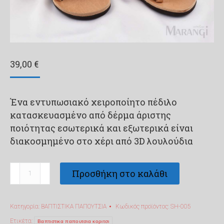
39,00
€
Ένα εντυπωσιακό χειροποίητο πέδιλο
κατασκευασμένο από δέρμα άριστης
ποιότητας εσωτερικά και εξωτερικά είναι
διακοσμημένο στο χέρι από 3D λουλούδια
Βαπτιστικό
Προσθήκη στο καλάθι
πέδιλο
Marangi
Κατηγορία:
ΒΑΠΤΙΣΤΙΚΑ ΠΑΠΟΥΤΣΙΑ
Κωδικός προϊόντος:
SH-005
για
κορίτσι
Ετικέτα:
Βαπτιστικα παπουτσια κοριτσι