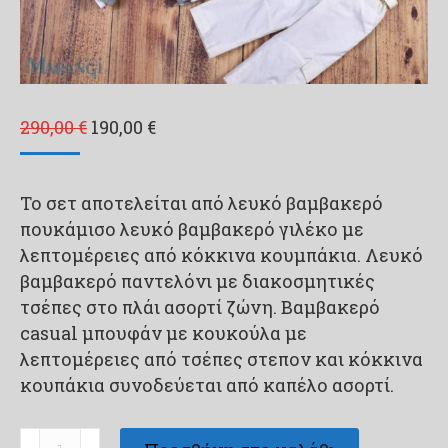
Original
Η
290,00
€
190,00
€
price
τρέχουσα
was:
τιμή
Το σετ αποτελείται από λευκό βαμβακερό
290,00 €.
είναι:
πουκάμισο λευκό βαμβακερό γιλέκο με
190,00 €.
λεπτομέρειες από κόκκινα κουμπάκια. Λευκό
βαμβακερό παντελόνι με διακοσμητικές
τσέπες στο πλάι ασορτί ζώνη. Βαμβακερό
casual μπουφάν με κουκούλα με
λεπτομέρειες από τσέπες στεπον και κόκκινα
κουπάκια συνοδεύεται από καπέλο ασορτί.
Βαπτιστικό