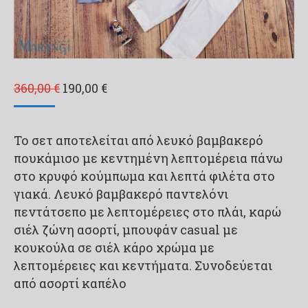
Original
Η
360,00
€
190,00
€
price
τρέχουσα
was:
τιμή
Το σετ αποτελείται από λευκό βαμβακερό
360,00 €.
είναι:
πουκάμισο με κεντημένη λεπτομέρεια πάνω
190,00 €.
στο κρυφό κούμπωμα και λεπτά φιλέτα στο
γιακά. Λευκό βαμβακερό παντελόνι
πεντάτσεπο με λεπτομέρειες στο πλάι, καρώ
σιέλ ζώνη ασορτί, μπουφάν casual με
κουκούλα σε σιέλ κάρο χρώμα με
λεπτομέρειες και κεντήματα. Συνοδεύεται
από ασορτί καπέλο