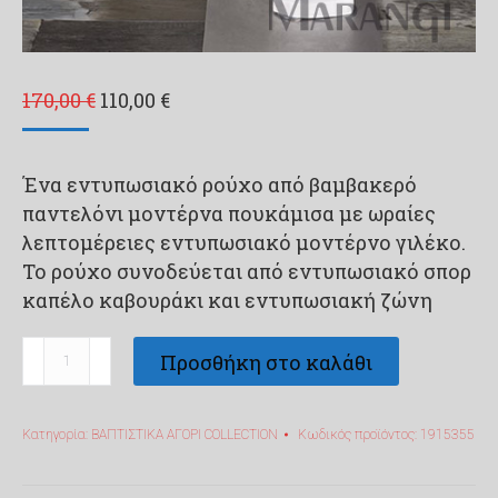
Original
Η
170,00
€
110,00
€
price
τρέχουσα
was:
τιμή
Ένα εντυπωσιακό ρούχο από βαμβακερό
170,00 €.
είναι:
παντελόνι μοντέρνα πουκάμισα με ωραίες
110,00 €.
λεπτομέρειες εντυπωσιακό μοντέρνο γιλέκο.
Το ρούχο συνοδεύεται από εντυπωσιακό σπορ
καπέλο καβουράκι και εντυπωσιακή ζώνη
Βαπτιστικό
Προσθήκη στο καλάθι
ρούχο
για
Κατηγορία:
ΒΑΠΤΙΣΤΙΚΑ ΑΓΟΡΙ COLLECTION
Κωδικός προϊόντος:
1915355
αγόρι
-
1915355