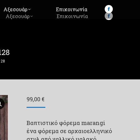
Αξεσουάρ
Επικοινωνία
Facebook
Αξεσουάρ
Επικοινωνία
Facebook
page
page
opens
opens
in
in
new
128
new
window
window
128
99,00
€
Βαπτιστικό φόρεμα marangi
ένα φόρεμα σε αρχαιοελληνικό
στυλ από γαλλικό μαλακό