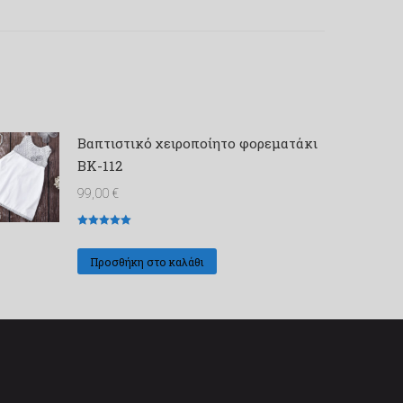
Βαπτιστικό χειροποίητο φορεματάκι
ΒΚ-112
99,00
€
Βαθμολογήθηκε
με
5
από 5
Προσθήκη στο καλάθι