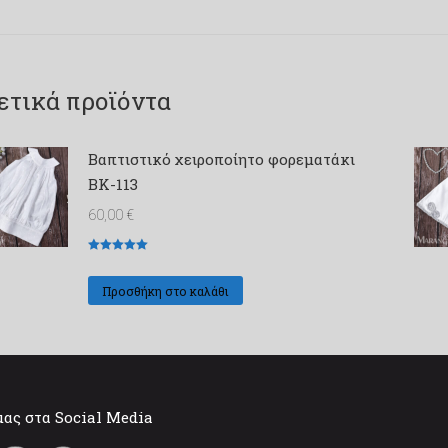
ετικά προϊόντα
Βαπτιστικό χειροποίητο φορεματάκι
ΒΚ-113
60,00
€
Βαθμολογήθηκε
με
5
από 5
Προσθήκη στο καλάθι
μας στα Social Media