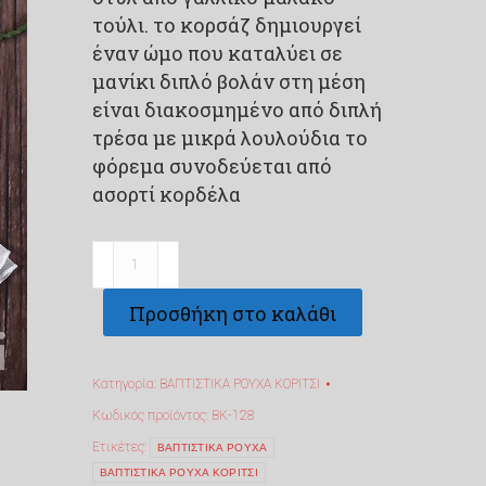
τούλι. το κορσάζ δημιουργεί
έναν ώμο που καταλύει σε
μανίκι διπλό βολάν στη μέση
είναι διακοσμημένο από διπλή
τρέσα με μικρά λουλούδια το
φόρεμα συνοδεύεται από
ασορτί κορδέλα
Βαπτιστικό
χειροποίητο
Προσθήκη στο καλάθι
φορεματάκι
ΒΚ-128
ποσότητα
Κατηγορία:
ΒΑΠΤΙΣΤΙΚΑ ΡΟΥΧΑ ΚΟΡΙΤΣΙ
Κωδικός προϊόντος:
ΒΚ-128
Ετικέτες:
ΒΑΠΤΙΣΤΙΚΑ ΡΟΥΧΑ
ΒΑΠΤΙΣΤΙΚΑ ΡΟΥΧΑ ΚΟΡΙΤΣΙ