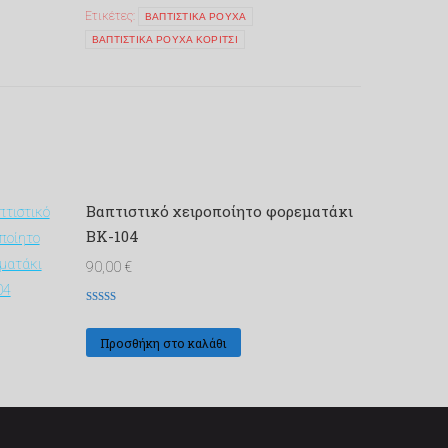
Ετικέτες:
ΒΑΠΤΙΣΤΙΚΑ ΡΟΥΧΑ
ΒΑΠΤΙΣΤΙΚΑ ΡΟΥΧΑ ΚΟΡΙΤΣΙ
Βαπτιστικό χειροποίητο φορεματάκι
ΒΚ-104
90,00
€
Βαθμολογήθηκε
με
5
από 5
Προσθήκη στο καλάθι