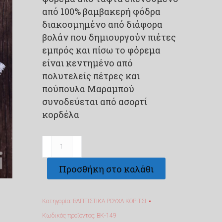
από 100% βαμβακερή φόδρα
διακοσμημένο από διάφορα
βολάν που δημιουργούν πιέτες
εμπρός και πίσω το φόρεμα
είναι κεντημένο από
πολυτελείς πέτρες και
πούπουλα Μαραμπού
συνοδεύεται από ασορτί
κορδέλα
Βαπτιστικό
χειροποίητο
Προσθήκη στο καλάθι
φορεματάκι
ΒΚ-149
ποσότητα
Κατηγορία:
ΒΑΠΤΙΣΤΙΚΑ ΡΟΥΧΑ ΚΟΡΙΤΣΙ
Κωδικός προϊόντος:
ΒΚ-149