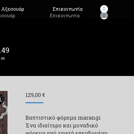
Αξεσουάρ
Επικοινωνία
Facebook
εσουάρ
Επικοινωνία
Facebook
page
page
opens
opens
in
in
new
149
new
window
window
149
129,00
€
Βαπτιστικό φόρεμα marangi
Ένα ιδιαίτερο και μοναδικό
φόρεμα από ταφτά επενδυμένο