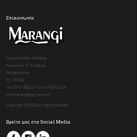
Επικοινωνία
Νυφικα Atelier Marangi
Νυμφαίου 19, Εύοσμος
Θεσσαλονίκη
T.K. 56224
Τηλ:2310-582251 Κιν: 6 972955214
infomarangi@gmail.com
Copyright © 2024 All rights reserved.
Βρείτε μας στα Social Media