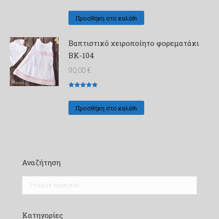
Βαθμολογήθηκε
με
5
από 5
Προσθήκη στο καλάθι
Βαπτιστικό χειροποίητο φορεματάκι
ΒΚ-104
90,00
€
Βαθμολογήθηκε
με
5
από 5
Προσθήκη στο καλάθι
Αναζήτηση
Κατηγορίες