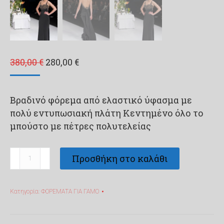
Original
Η
380,00
€
280,00
€
price
τρέχουσα
was:
τιμή
Βραδινό φόρεμα από ελαστικό ύφασμα με
380,00 €.
είναι:
πολύ εντυπωσιακή πλάτη Κεντημένο όλο το
280,00 €.
μπούστο με πέτρες πολυτελείας
Βραδινό
Προσθήκη στο καλάθι
Φόρεμα
Με
Κατηγορία:
ΦΟΡΕΜΑΤΑ ΓΙΑ ΓΑΜΟ
Εντυπωσιακή
Πλάτη
331