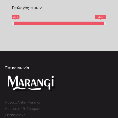
Επιλογές τιμών
39 €
1 300 €
Επικοινωνία
Νυφικα Atelier Marangi
Νυμφαίου 19, Εύοσμος
Θεσσαλονίκη