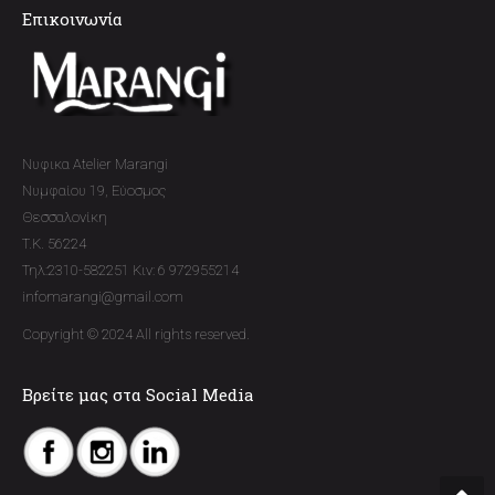
Επικοινωνία
Νυφικα Atelier Marangi
Νυμφαίου 19, Εύοσμος
Θεσσαλονίκη
T.K. 56224
Τηλ:2310-582251 Κιν: 6 972955214
infomarangi@gmail.com
Copyright © 2024 All rights reserved.
Βρείτε μας στα Social Media