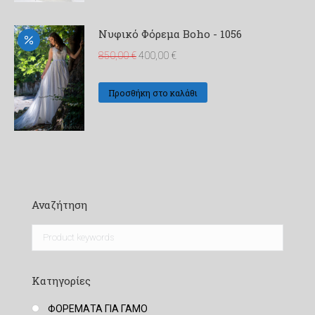
Νυφικό Φόρεμα Boho - 1056
Original
Η
850,00
€
400,00
€
price
τρέχουσα
was:
τιμή
Προσθήκη στο καλάθι
850,00 €.
είναι:
400,00 €.
Αναζήτηση
Κατηγορίες
ΦΟΡΕΜΑΤΑ ΓΙΑ ΓΑΜΟ