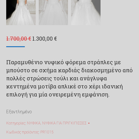
Original
Η
1.700,00
€
1.300,00
€
price
τρέχουσα
was:
τιμή
Παραμυθένιο νυφικό φόρεμα στράπλες με
1.700,00 €.
είναι:
μπούστο σε σχήμα καρδιάς διακοσμημένο από
1.300,00 €.
πολλές στρώσεις τούλι και ανάγλυφα
κεντημένα μοτίβα απλικέ στο χέρι ιδανική
επιλογή για μία ονειρεμένη εμφάνιση.
Εξαντλημένο
Κατηγορίες:
ΝΥΦΙΚΑ
,
ΝΥΦΙΚΑ ΓΙΑ ΠΡΙΓΚΙΠΙΣΣΕΣ
Κωδικός προϊόντος:
PR1015