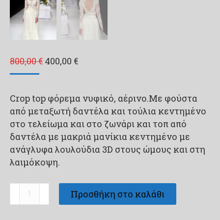
Original
Η
800,00
€
400,00
€
price
τρέχουσα
was:
τιμή
Crop top φόρεμα νυφικό, αέρινο.Με φούστα
800,00 €.
είναι:
από μεταξωτή δαντέλα και τούλια κεντημένο
400,00 €.
στο τελείωμα και στο ζωνάρι και τοπ από
δαντέλα με μακριά μανίκια κεντημένο με
ανάγλυφα λουλούδια 3D στους ώμους και στη
λαιμόκοψη.
Νυφικό
Προσθήκη στο καλάθι
Φόρεμα
Crop