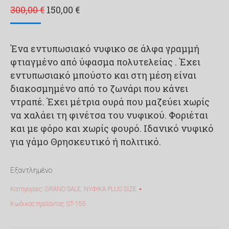
Original
Η
300,00
€
150,00
€
price
τρέχουσα
was:
τιμή
Ένα εντυπωσιακό νυφικο σε άλφα γραμμή
300,00 €.
είναι:
φτιαγμένο από ύφασμα πολυτελείας . Έχει
150,00 €.
εντυπωσιακό μπούστο και στη μέση είναι
διακοσμημένο από το ζωνάρι που κάνει
ντραπέ. Έχει μέτρια ουρά που μαζεύει χωρίς
να χαλάει τη φινέτσα του νυφικού. Φοριέται
και με φόρο και χωρίς φουρό. Ιδανικό νυφικό
για γάμο Θρησκευτικό ή πολιτικό.
Εξαντλημένο
Κατηγορίες:
GRAND SALE
,
ΝΥΦΙΚΑ PLUS SIZE
Κωδικός προϊόντος:
ST-155