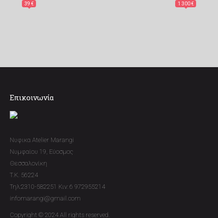
39 €
1 300 €
Επικοινωνία
Νυφικα Atelier Marangi
Νυμφαίου 19, Εύοσμος
Θεσσαλονίκη
T.K. 56224
Τηλ:2310-582251 Κιν: 6 972955214
infomarangi@gmail.com
Copyright © 2024 All rights reserved.