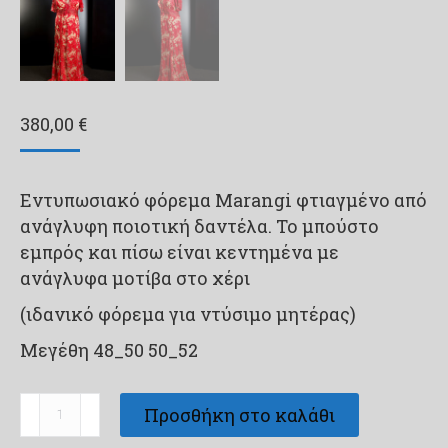
380,00
€
Εντυπωσιακό φόρεμα Μarangi φτιαγμένο από
ανάγλυφη ποιοτική δαντέλα. Το μπούστο
εμπρός και πίσω είναι κεντημένα με
ανάγλυφα μοτίβα στο χέρι
(ιδανικό φόρεμα για ντύσιμο μητέρας)
Μεγέθη 48_50 50_52
Φορέματα
Προσθήκη στο καλάθι
για