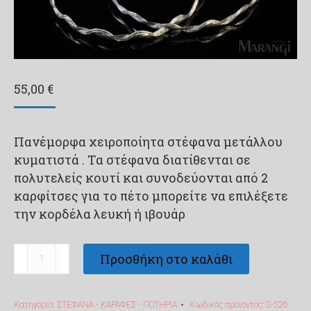
55,00
€
Πανέμορφα χειροποίητα στέφανα μετάλλου
κυματιστά . Tα στέφανα διατίθενται σε
πολυτελείς κουτί και συνοδεύονται από 2
καρφίτσες για το πέτο μπορείτε να επιλέξετε
την κορδέλα λευκή ή ιβουάρ
Χειροποίητα
Προσθήκη στο καλάθι
μεταλλικά
στέφανα
Κατηγορία:
ΣΤΕΦΑΝΑ - ΚΑΡΑΦΕΣ - ΠΟΤΗΡΙΑ
Κωδικός προϊόντος:
S-526
S-