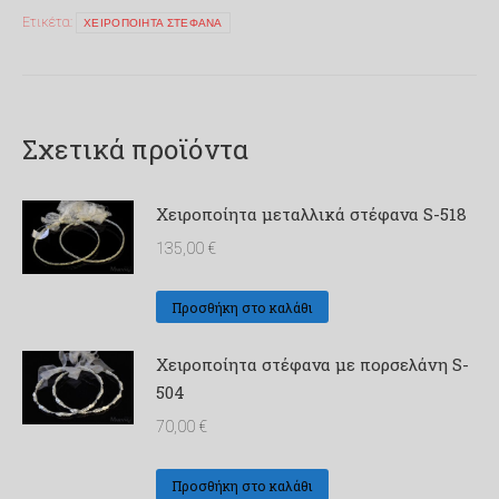
526
Ετικέτα:
ΧΕΙΡΟΠΟΙΗΤΑ ΣΤΕΦΑΝΑ
ποσότητα
Σχετικά προϊόντα
Χειροποίητα μεταλλικά στέφανα S-518
135,00
€
Προσθήκη στο καλάθι
Χειροποίητα στέφανα με πορσελάνη S-
504
70,00
€
Προσθήκη στο καλάθι