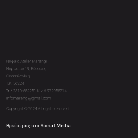
Νυφικα Atelier Marangi
Νυμφαίου 19, Εύοσμος
Θεσσαλονίκη
T.K. 56224
Τηλ:2310-582251 Κιν: 6 972955214
infomarangi@gmail.com
Copyright © 2024 All rights reserved.
Βρείτε μας στα Social Media