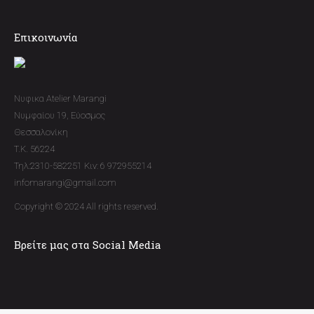
Επικοινωνία
Νυφικα Atelier Marangi
Νυμφαίου 19, Εύοσμος
Θεσσαλονίκη
T.K. 56224
Τηλ:2310-582251 Κιν: 6 972955214
infomarangi@gmail.com
Copyright © 2024 All rights reserved.
Βρείτε μας στα Social Media