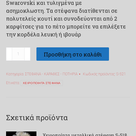
Swarovski και τυλιγμένα με
ασημοκλωστη. Tα στέφανα διατίθενται σε
πολυτελείς κουτί και συνοδεύονται από 2
καρφίτσες για το πέτο μπορείτε να επιλέξετε
την κορδέλα λευκή ή ιβουάρ
Χειροποίητα
Προσθήκη στο καλάθι
στέφανα
Swarovski
Κατηγορία:
ΣΤΕΦΑΝΑ - ΚΑΡΑΦΕΣ - ΠΟΤΗΡΙΑ
Κωδικός προϊόντος:
S-521
S-
521
Ετικέτα:
ΧΕΙΡΟΠΟΙΗΤΑ ΣΤΕΦΑΝΑ
ποσότητα
Σχετικά προϊόντα
Χειροποίητα μεταλλικά στέφανα S-518