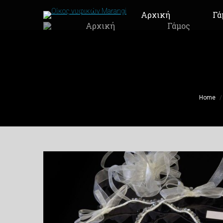
Αρχική
Γά
Αρχική
Γάμος
You are he
Home