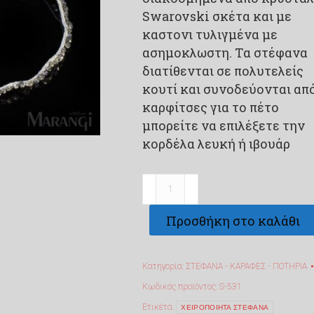
Swarovski σκέτα και με
καστονι τυλιγμένα με
ασημοκλωστη. Tα στέφανα
διατίθενται σε πολυτελείς
κουτί και συνοδεύονται από
καρφίτσες για το πέτο
μπορείτε να επιλέξετε την
κορδέλα λευκή ή ιβουάρ
Χειροποίητα
στέφανα
Προσθήκη στο καλάθι
Swarovski
S-
531
Κατηγορία:
ΣΤΕΦΑΝΑ - ΚΑΡΑΦΕΣ - ΠΟΤΗΡΙΑ
ποσότητα
Κωδικός προϊόντος:
S-531
Ετικέτα:
ΧΕΙΡΟΠΟΙΗΤΑ ΣΤΕΦΑΝΑ