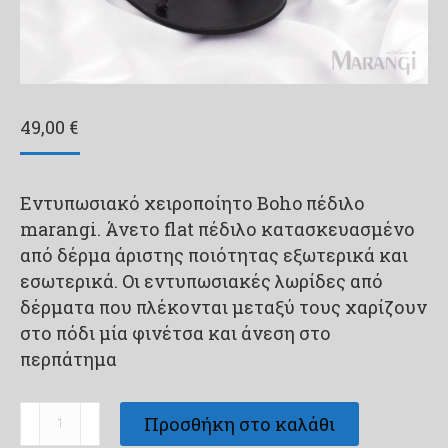
49,00
€
Εντυπωσιακό χειροποίητο Boho πέδιλο
marangi. Άνετο flat πέδιλο κατασκευασμένο
από δέρμα άριστης ποιότητας εξωτερικά και
εσωτερικά. Οι εντυπωσιακές λωρίδες από
δέρματα που πλέκονται μεταξύ τους χαρίζουν
στο πόδι μία φινέτσα και άνεση στο
περπάτημα
Χειροποίητο
Προσθήκη στο καλάθι
Boho