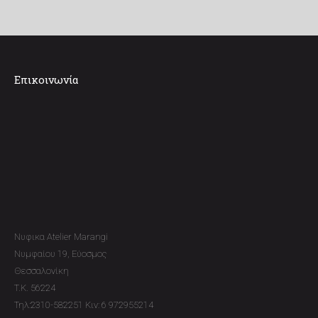
Επικοινωνία
Νυφικα Atelier Marangi
Νυμφαίου 19, Εύοσμος
Θεσσαλονίκη
T.K. 56224
Τηλ:2310-582251 Κιν: 6 972955214