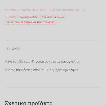
πέδιλο
Κατηγορία:
ΝΥΦΙΚΑ ΠΑΠΟΥΤΣΙΑ
Κωδικός προϊόντος:
SH-120
Marangi
SH-
Ετικέτες:
Γυναικεια πεδιλα
Χειροποιητα πεδιλα
120
ΧΕΙΡΟΠΟΙΗΤΑ ΣΑΝΔΑΛΙΑ ΠΟΛΥΤΕΛΕΙΑΣ
ποσότητα
Περιγραφή
Μέγεθος: 35 έως 41 νούμερο κατόπιν παραγγελίας
Χρόνος παράδοσης από 5 έως 7 ημέρες εργάσιμες
Σχετικά προϊόντα