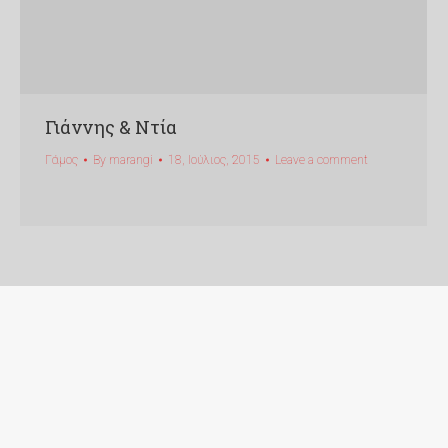
Γιάννης & Ντία
Γάμος
By
marangi
18, Ιούλιος, 2015
Leave a comment